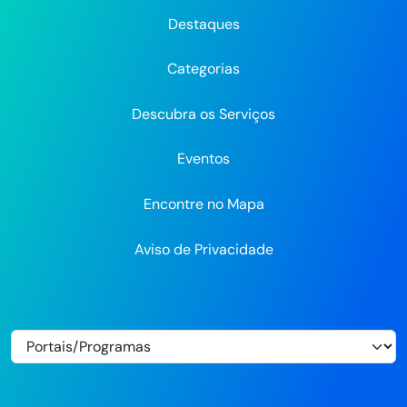
do
do
do
Recife
Recife
Re
Destaques
Recife
Recife
Recife
no
no
Categorias
Flickr
Descubra os Serviços
Eventos
Encontre no Mapa
Aviso de Privacidade