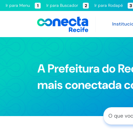
Ir para Menu
Ir para Buscador
Ir para Rodapé
1
2
3
Instituci