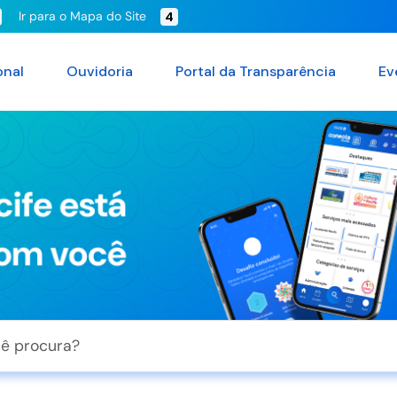
Ir para o Mapa do Site
4
onal
Ouvidoria
Portal da Transparência
Ev