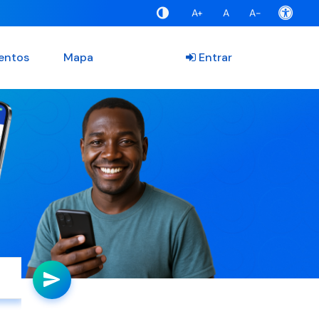
A+
A
A-
entos
Mapa
Entrar