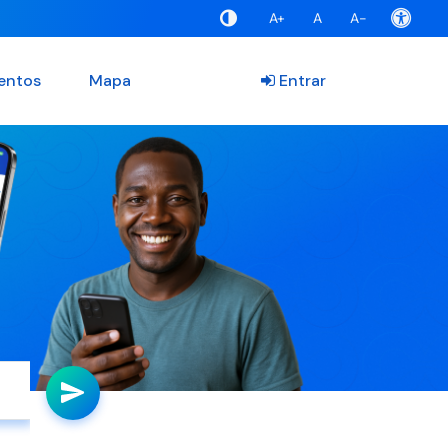
A+
A
A-
entos
Mapa
Entrar