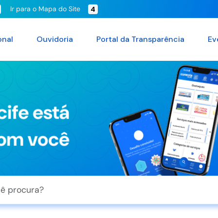
Ir para o Mapa do Site
4
onal
Ouvidoria
Portal da Transparência
Ev