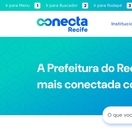
Ir para Menu
Ir para Buscador
Ir para Rodapé
1
2
3
Instituci