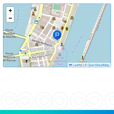
+
−
Leaflet
|
©
OpenStreetMap