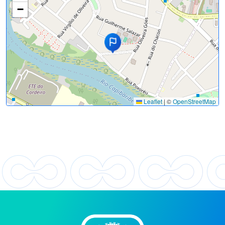
−
Leaflet
|
©
OpenStreetMap