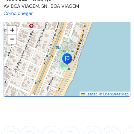
AV BOA VIAGEM, SN . BOA VIAGEM
Como chegar
+
−
Leaflet
|
©
OpenStreetMap