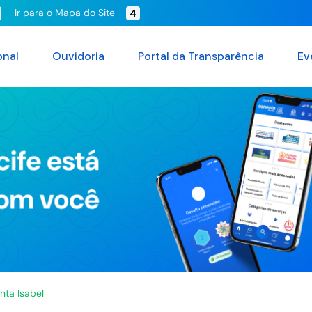
Ir para o Mapa do Site
4
onal
Ouvidoria
Portal da Transparência
Ev
nta Isabel