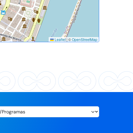
Leaflet
|
©
OpenStreetMap