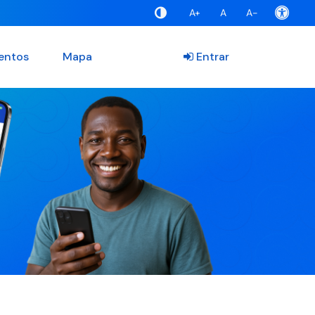
A+
A
A-
entos
Mapa
Entrar