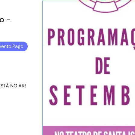
o -
vento Pago
STÁ NO AR!