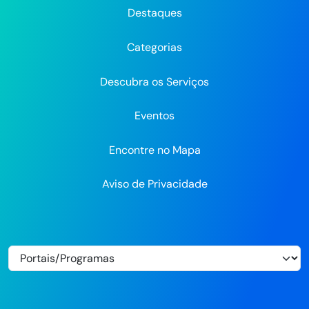
do
do
do
Recife
Recife
Re
Destaques
Recife
Recife
Recife
no
no
Categorias
Flickr
Descubra os Serviços
Eventos
Encontre no Mapa
Aviso de Privacidade