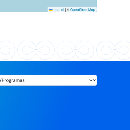
Leaflet
|
©
OpenStreetMap