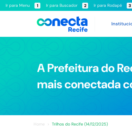
Ir para Menu
Ir para Buscador
Ir para Rodapé
1
2
3
Instituci
Home
Trilhos do Recife (14/12/2025)