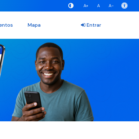
A+
A
A-
entos
Mapa
Entrar