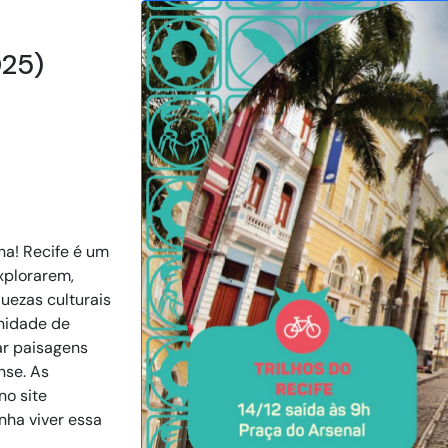
025)
ha! Recife é um
xplorarem,
quezas culturais
nidade de
ar paisagens
nse. As
no site
nha viver essa