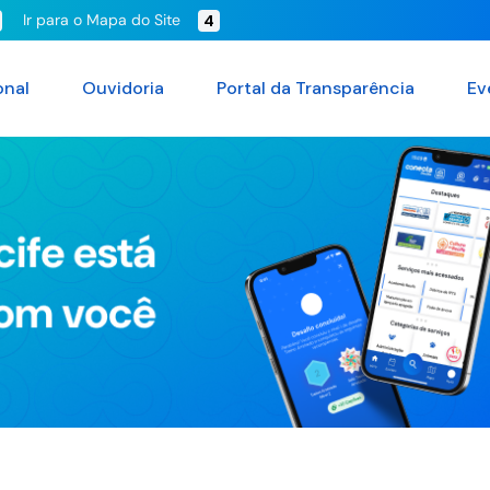
Ir para o Mapa do Site
4
onal
Ouvidoria
Portal da Transparência
Ev