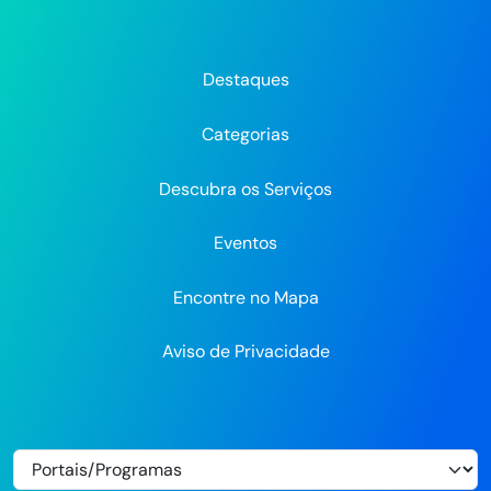
da
da
da
Prefeitura
Prefeitura
Pre
Prefeitura
Prefeitura
Prefeitura
do
do
do
do
do
do
Recife
Recife
Re
Destaques
Recife
Recife
Recife
no
no
Categorias
Flickr
Descubra os Serviços
Eventos
Encontre no Mapa
Aviso de Privacidade