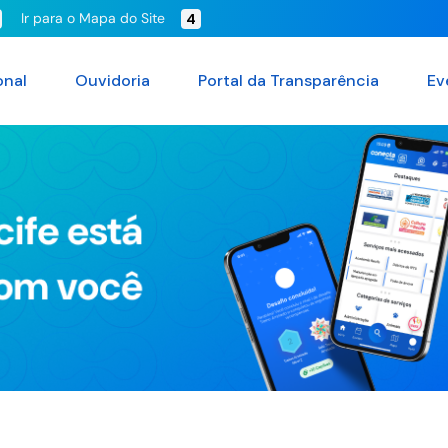
Ir para o Mapa do Site
4
onal
Ouvidoria
Portal da Transparência
Ev