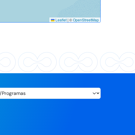
Leaflet
|
©
OpenStreetMap