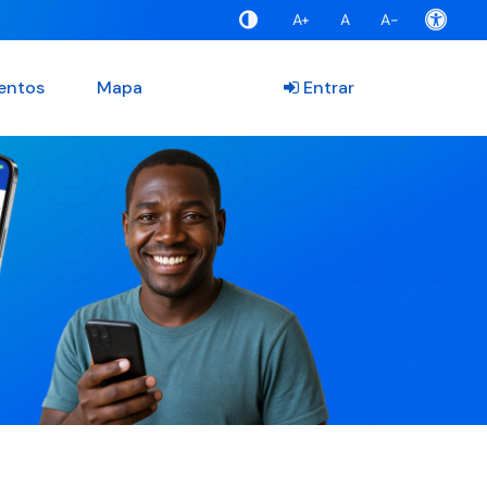
A+
A
A-
entos
Mapa
Entrar