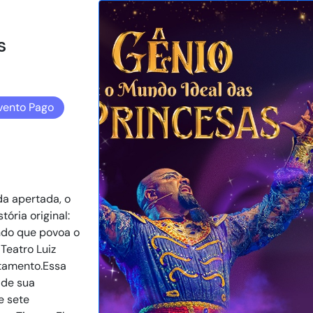
s
vento Pago
da apertada, o
ória original:
ndo que povoa o
 Teatro Luiz
tamento.Essa
 de sua
e sete