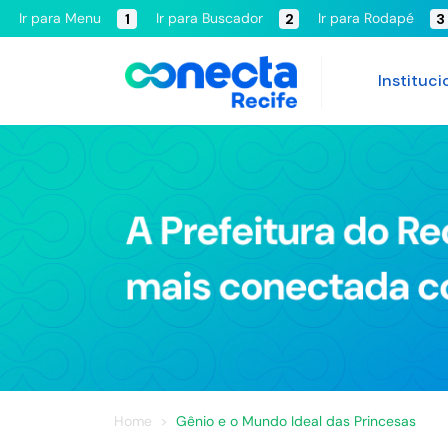
Ir para Menu
Ir para Buscador
Ir para Rodapé
1
2
3
Instituci
Home
Gênio e o Mundo Ideal das Princesas