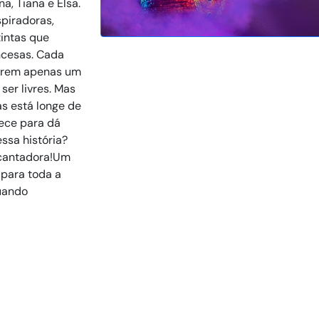
a, Tiana e Elsa.
spiradoras,
intas que
ncesas. Cada
uerem apenas um
ser livres. Mas
s está longe de
rece para dá
ssa história?
ncantadora!Um
 para toda a
quando