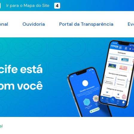
Ir para o Mapa do Site
4
onal
Ouvidoria
Portal da Transparência
Ev
al