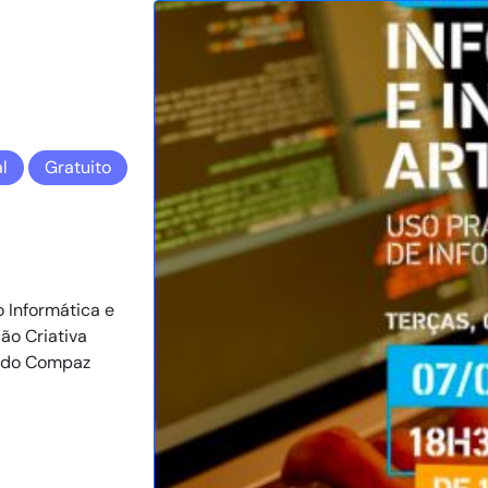
l
Gratuito
 Informática e
ção Criativa
C do Compaz