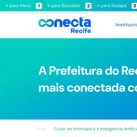
Ir para Menu
Ir para Buscador
Ir para Rodapé
1
2
3
Instituci
Home
Curso de Informática e Inteligência Artifici