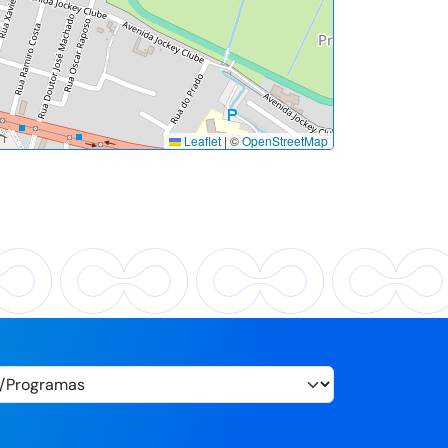
Leaflet
|
©
OpenStreetMap