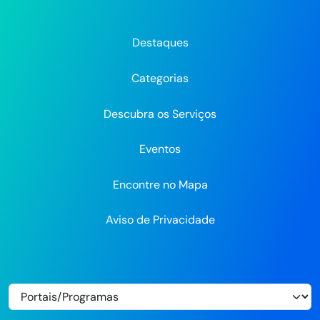
Prefeitura
Prefeitura
Prefeitura
do
do
do
do
do
do
Recife
Recife
Re
Destaques
Recife
Recife
Recife
no
no
Categorias
Flickr
Descubra os Serviços
Eventos
Encontre no Mapa
Aviso de Privacidade