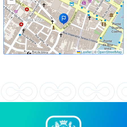
Leaflet
|
©
OpenStreetMap