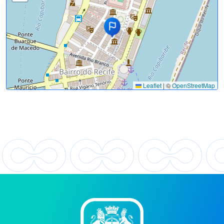
Leaflet
|
©
OpenStreetMap