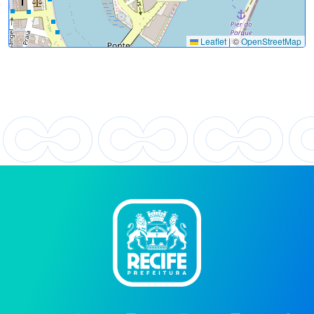
Leaflet
|
©
OpenStreetMap