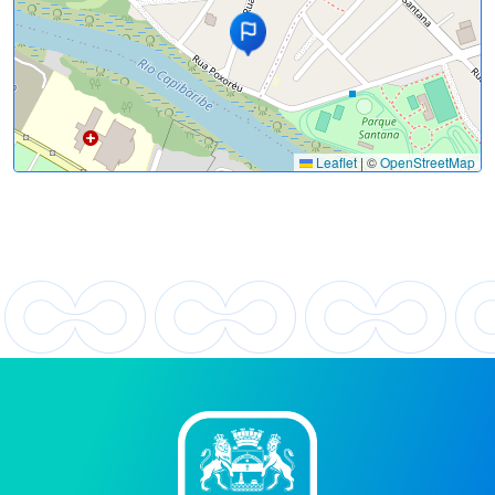
Leaflet
|
©
OpenStreetMap