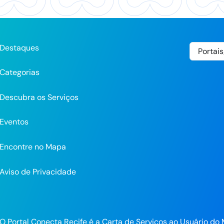
Destaques
Categorias
Descubra os Serviços
Eventos
Encontre no Mapa
Aviso de Privacidade
pp
O Portal Conecta Recife é a Carta de Serviços ao Usuário do 