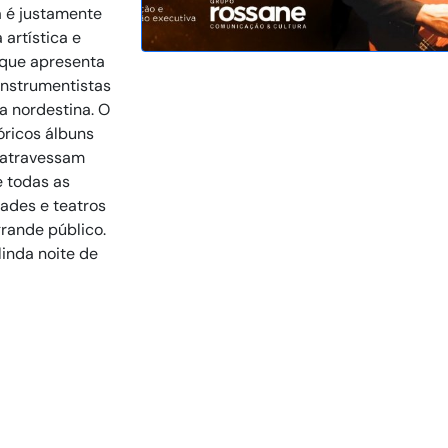
a é justamente
artística e
 que apresenta
instrumentistas
 nordestina. O
óricos álbuns
e atravessam
 todas as
ades e teatros
grande público.
linda noite de