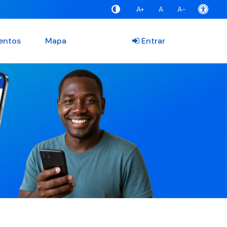
A+
A
A-
entos
Mapa
Entrar