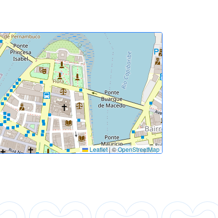
Leaflet
|
©
OpenStreetMap