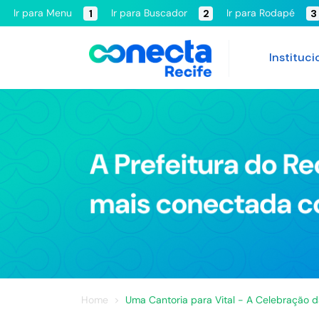
Ir para Menu
Ir para Buscador
Ir para Rodapé
1
2
3
Instituci
Home
Uma Cantoria para Vital - A Celebração da