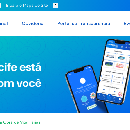
Ir para o Mapa do Site
4
onal
Ouvidoria
Portal da Transparência
Ev
 Obra de Vital Farias