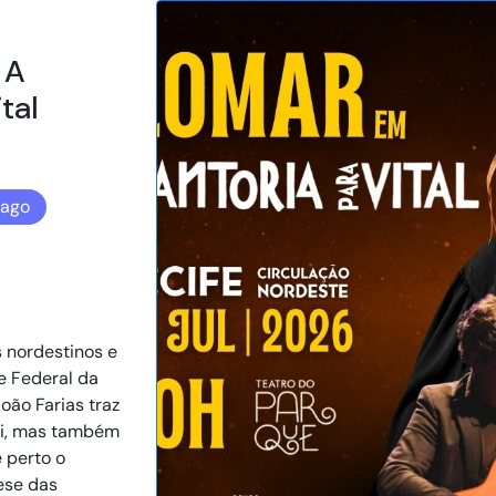
 A
tal
Pago
s nordestinos e
e Federal da
oão Farias traz
ai, mas também
 perto o
nese das