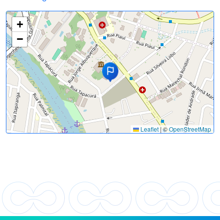
+
−
Leaflet
|
©
OpenStreetMap