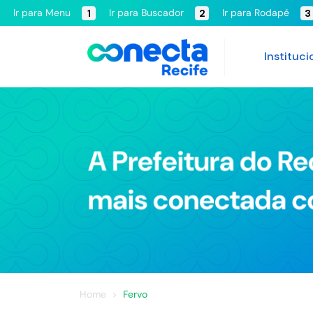
Ir para Menu
Ir para Buscador
Ir para Rodapé
1
2
3
Instituci
Home
Fervo