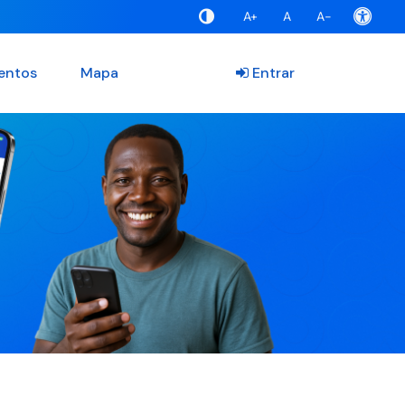
A+
A
A-
entos
Mapa
Entrar