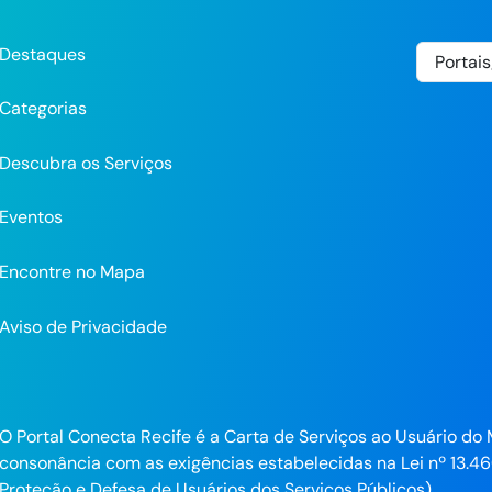
Destaques
Categorias
Descubra os Serviços
Eventos
Encontre no Mapa
Aviso de Privacidade
pp
O Portal Conecta Recife é a Carta de Serviços ao Usuário do 
consonância com as exigências estabelecidas na Lei nº 13.46
ra
Proteção e Defesa de Usuários dos Serviços Públicos).