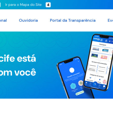
Ir para o Mapa do Site
4
onal
Ouvidoria
Portal da Transparência
Ev