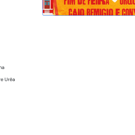
na
re Urêa