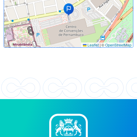
Leaflet
|
©
OpenStreetMap