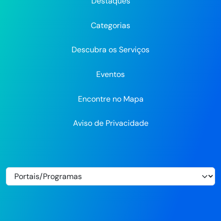
do
do
do
Recife
Recife
Re
Destaques
Recife
Recife
Recife
no
no
Categorias
Flickr
Descubra os Serviços
Eventos
Encontre no Mapa
Aviso de Privacidade