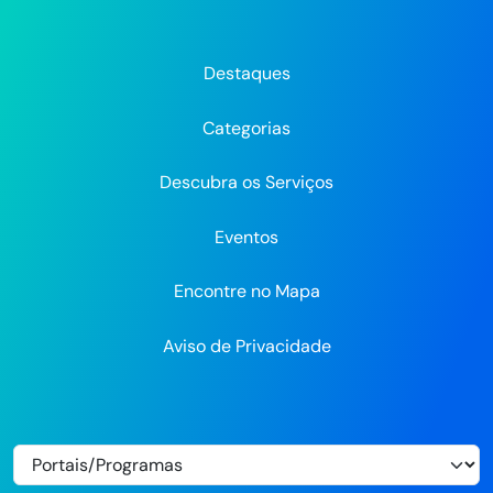
da
da
da
Prefeitura
Prefeitura
Pre
Prefeitura
Prefeitura
Prefeitura
do
do
do
do
do
do
Recife
Recife
Re
Destaques
Recife
Recife
Recife
no
no
Categorias
Flickr
Descubra os Serviços
Eventos
Encontre no Mapa
Aviso de Privacidade