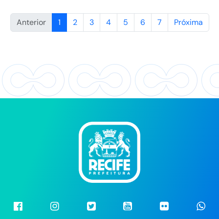
Anterior
1
2
3
4
5
6
7
Próxima
Facebook
Instragram
Twitter
Youtube
Flickr
Wh