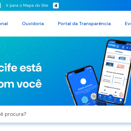
Ir para o Mapa do Site
4
onal
Ouvidoria
Portal da Transparência
Ev