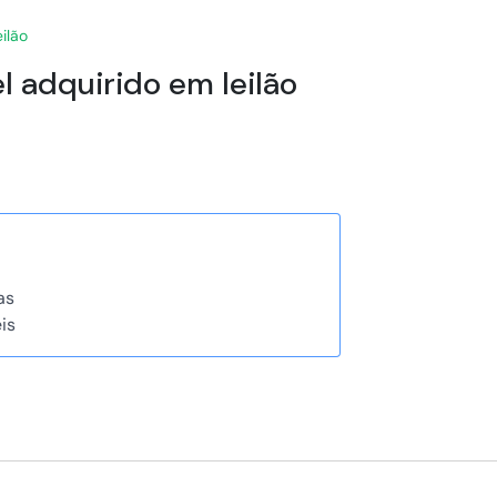
eilão
el adquirido em leilão
as
is