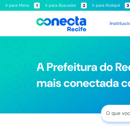
Ir para Menu
Ir para Buscador
Ir para Rodapé
1
2
3
Instituci