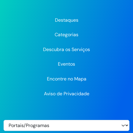
da
da
da
Prefeitura
Prefeitura
Pre
Prefeitura
Prefeitura
Prefeitura
do
do
do
do
do
do
Recife
Recife
Re
Destaques
Recife
Recife
Recife
no
no
Categorias
Flickr
Descubra os Serviços
Eventos
Encontre no Mapa
Aviso de Privacidade