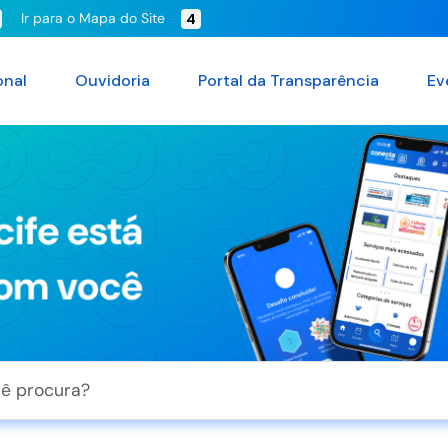
Ir para o Mapa do Site
4
onal
Ouvidoria
Portal da Transparência
Ev