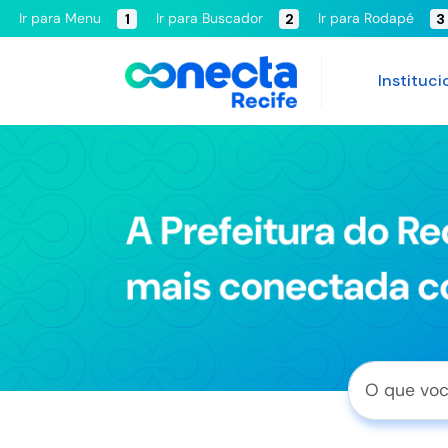
Ir para Menu
Ir para Buscador
Ir para Rodapé
1
2
3
Instituci