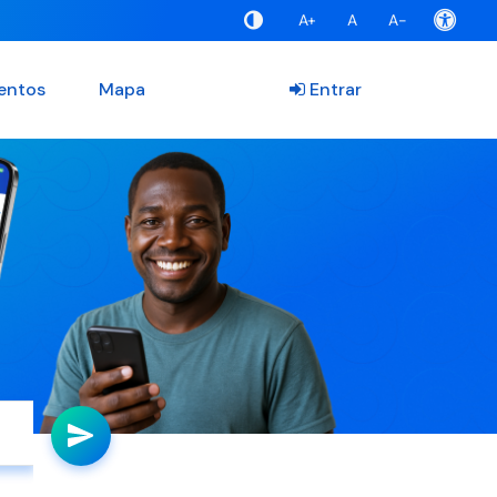
A+
A
A-
entos
Mapa
Entrar