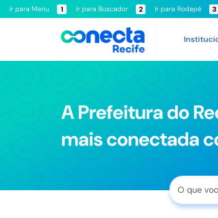
Ir para Menu
Ir para Buscador
Ir para Rodapé
1
2
3
Instituci