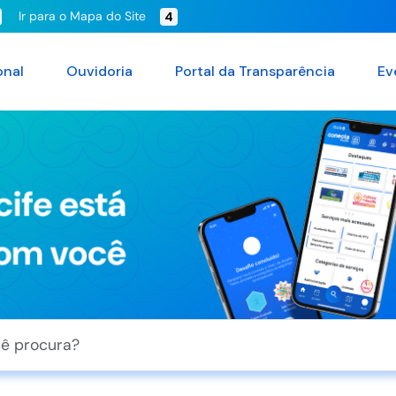
Ir para o Mapa do Site
4
onal
Ouvidoria
Portal da Transparência
Ev