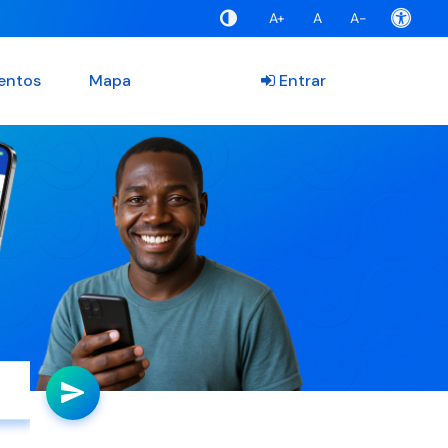
A+
A
A-
entos
Mapa
Entrar