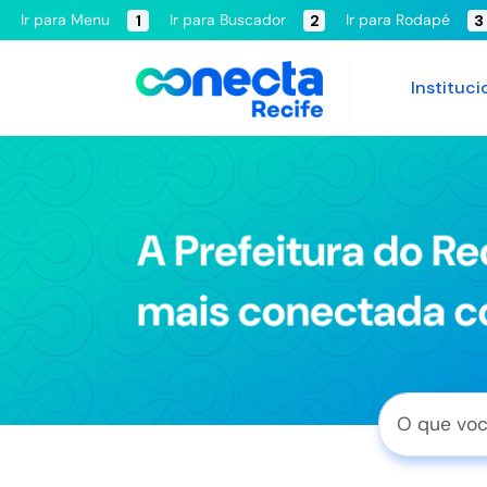
Ir para Menu
Ir para Buscador
Ir para Rodapé
1
2
3
Instituci