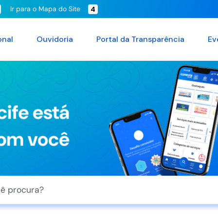
Ir para o Mapa do Site
4
onal
Ouvidoria
Portal da Transparência
Ev