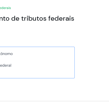
ederais
to de tributos federais
utônomo
ederal