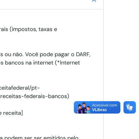
ais (impostos, taxas e
as ou não. Você pode pagar o DARF,
 bancos na internet (*Internet
ceitafederal/pt-
receitas-federais-bancos)
 receita]
a podem ser ser emitidos pelo