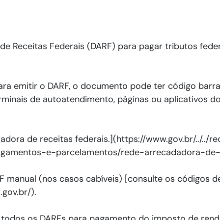
 Receitas Federais (DARF) para pagar tributos feder
ara emitir o DARF, o documento pode ter código barr
inais de autoatendimento, páginas ou aplicativos dos
ora de receitas federais.](https://www.gov.br/../../re
/pagamentos-e-parcelamentos/rede-arrecadadora-de-
 manual (nos casos cabíveis) [consulte os códigos de
.gov.br/).
 todos os DARFs para pagamento do imposto de rend