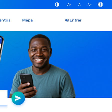
A+
A
A-
entos
Mapa
Entrar