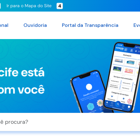
Ir para o Mapa do Site
4
onal
Ouvidoria
Portal da Transparência
Ev