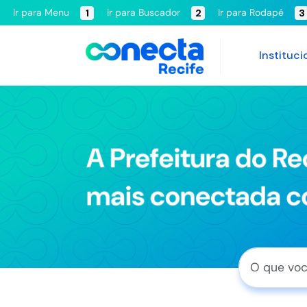
Ir para Menu
Ir para Buscador
Ir para Rodapé
1
2
3
Instituci