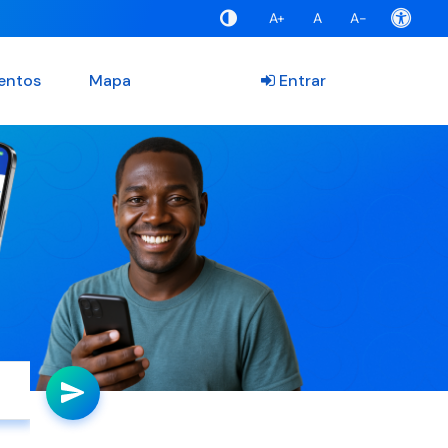
A+
A
A-
entos
Mapa
Entrar