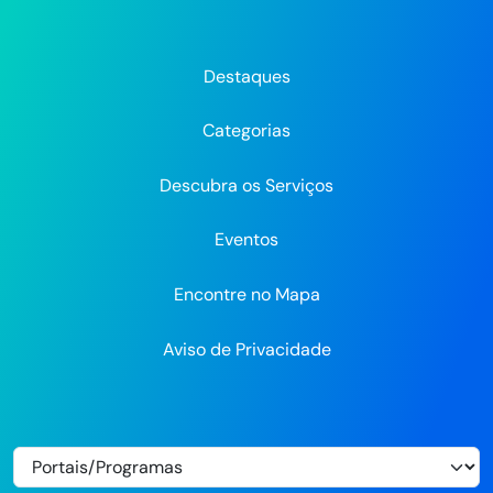
da
da
da
Prefeitura
Prefeitura
Pre
Prefeitura
Prefeitura
Prefeitura
do
do
do
do
do
do
Recife
Recife
Re
Destaques
Recife
Recife
Recife
no
no
Categorias
Flickr
Descubra os Serviços
Eventos
Encontre no Mapa
Aviso de Privacidade