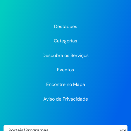
da
da
da
Prefeitura
Prefeitura
Pre
Prefeitura
Prefeitura
Prefeitura
do
do
do
do
do
do
Recife
Recife
Re
Destaques
Recife
Recife
Recife
no
no
Categorias
Flickr
Descubra os Serviços
Eventos
Encontre no Mapa
Aviso de Privacidade