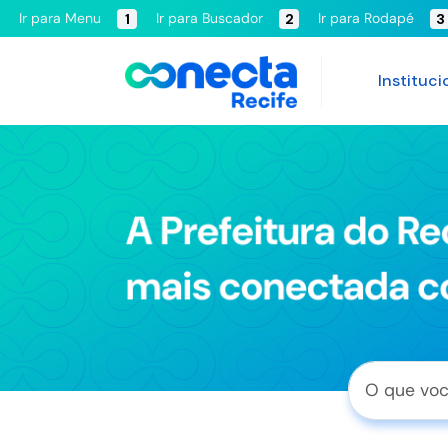
Ir para Menu
Ir para Buscador
Ir para Rodapé
1
2
3
Instituci