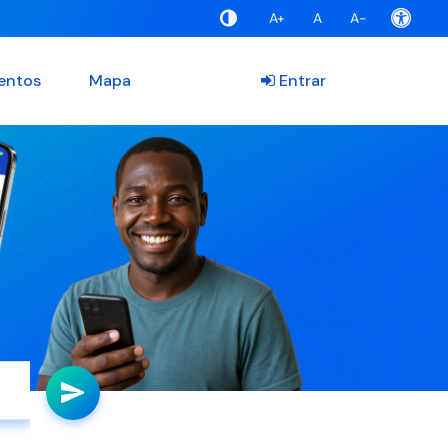
A+
A
A-
entos
Mapa
Entrar