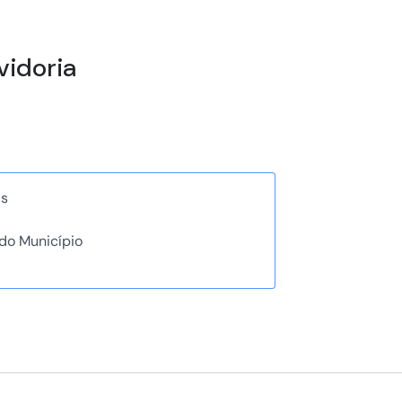
vidoria
as
do Município