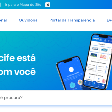
Ir para o Mapa do Site
4
onal
Ouvidoria
Portal da Transparência
Ev