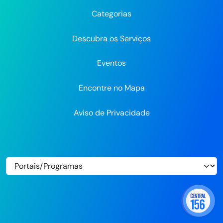
Recife
Recife
Recife
no
no
Categorias
Flickr
Descubra os Serviços
Eventos
Encontre no Mapa
Aviso de Privacidade