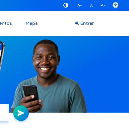
A+
A
A-
entos
Mapa
Entrar