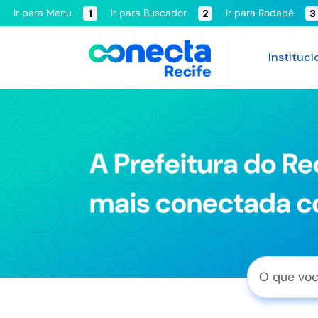
Ir para Menu
Ir para Buscador
Ir para Rodapé
1
2
3
Instituci