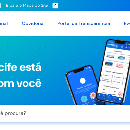
Ir para o Mapa do Site
4
onal
Ouvidoria
Portal da Transparência
Ev