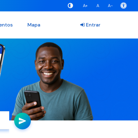
A+
A
A-
entos
Mapa
Entrar