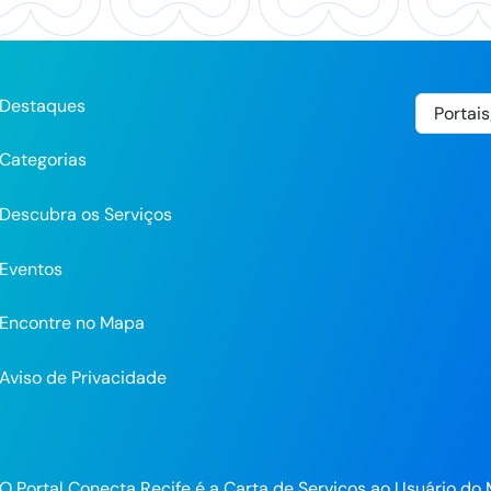
Destaques
Categorias
Descubra os Serviços
Eventos
Encontre no Mapa
Aviso de Privacidade
pp
O Portal Conecta Recife é a Carta de Serviços ao Usuário do 