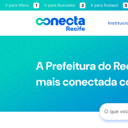
Ir para Menu
Ir para Buscador
Ir para Rodapé
1
2
3
Instituci