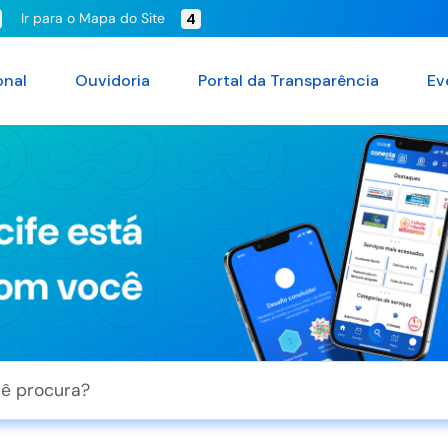
Ir para o Mapa do Site
4
onal
Ouvidoria
Portal da Transparência
Ev