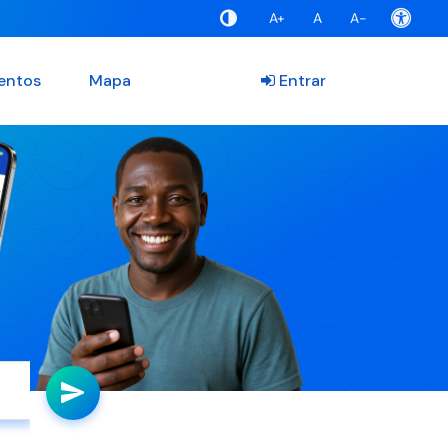
A+
A
A-
entos
Mapa
Entrar