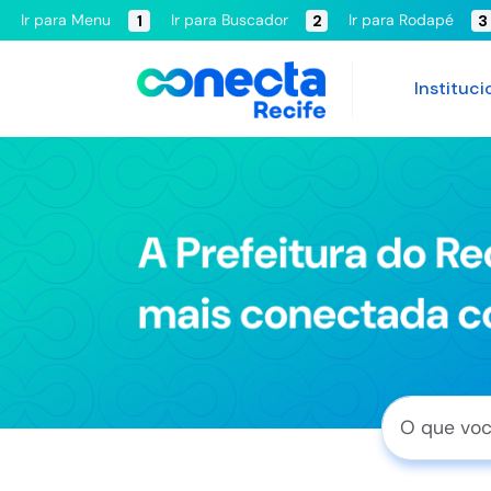
Ir para Menu
Ir para Buscador
Ir para Rodapé
1
2
3
Instituci