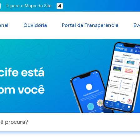
Ir para o Mapa do Site
4
onal
Ouvidoria
Portal da Transparência
Ev