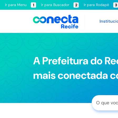
Ir para Menu
Ir para Buscador
Ir para Rodapé
1
2
3
Instituci