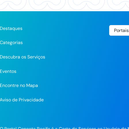
Destaques
Categorias
Descubra os Serviços
Eventos
Encontre no Mapa
Aviso de Privacidade
pp
O Portal Conecta Recife é a Carta de Serviços ao Usuário do 