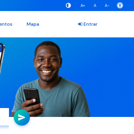
A+
A
A-
entos
Mapa
Entrar