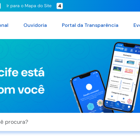
Ir para o Mapa do Site
4
onal
Ouvidoria
Portal da Transparência
Ev