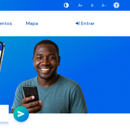
A+
A
A-
entos
Mapa
Entrar