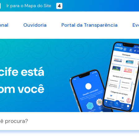
Ir para o Mapa do Site
4
onal
Ouvidoria
Portal da Transparência
Ev