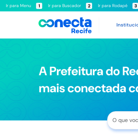
Ir para Menu
Ir para Buscador
Ir para Rodapé
1
2
3
Instituci