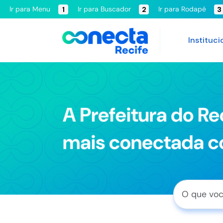
Ir para Menu
Ir para Buscador
Ir para Rodapé
1
2
3
Instituci