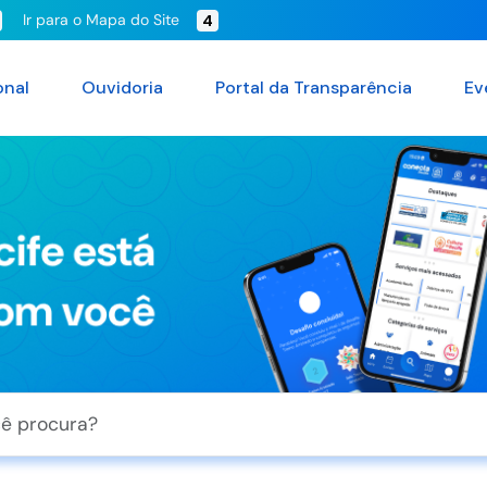
Ir para o Mapa do Site
4
onal
Ouvidoria
Portal da Transparência
Ev