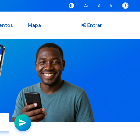
A+
A
A-
entos
Mapa
Entrar