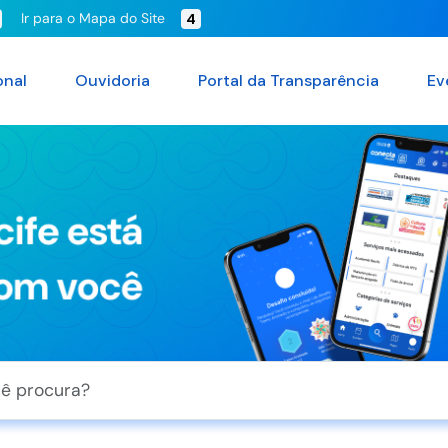
Ir para o Mapa do Site
4
onal
Ouvidoria
Portal da Transparência
Ev