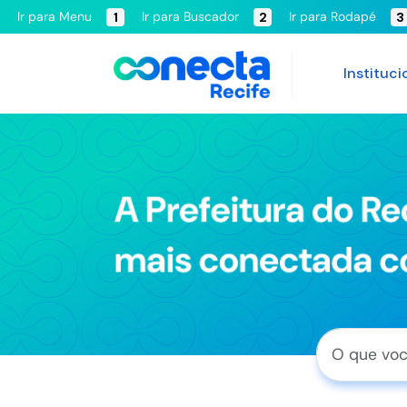
Ir para Menu
Ir para Buscador
Ir para Rodapé
1
2
3
Instituci