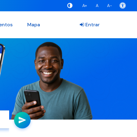
A+
A
A-
entos
Mapa
Entrar