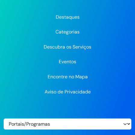
Prefeitura
Prefeitura
Prefeitura
do
do
do
do
do
do
Recife
Recife
Re
Destaques
Recife
Recife
Recife
no
no
Categorias
Flickr
Descubra os Serviços
Eventos
Encontre no Mapa
Aviso de Privacidade