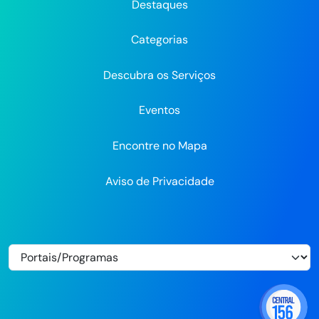
do
do
do
Recife
Recife
Re
Destaques
Recife
Recife
Recife
no
no
Categorias
Flickr
Descubra os Serviços
Eventos
Encontre no Mapa
Aviso de Privacidade