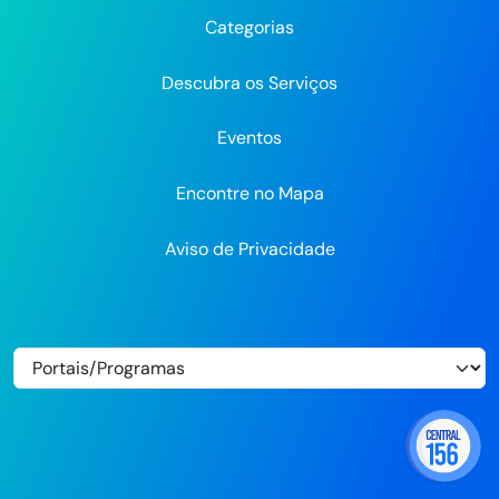
Recife
Recife
Recife
no
no
Categorias
Flickr
Descubra os Serviços
Eventos
Encontre no Mapa
Aviso de Privacidade