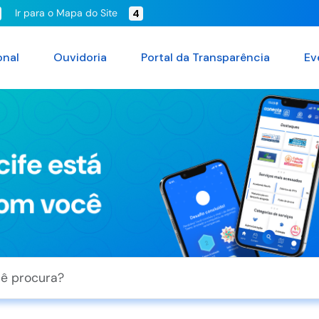
Ir para o Mapa do Site
4
onal
Ouvidoria
Portal da Transparência
Ev