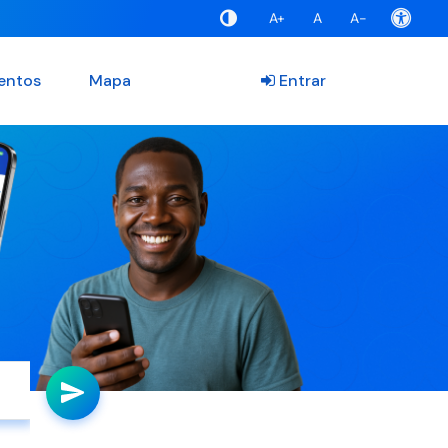
A+
A
A-
entos
Mapa
Entrar