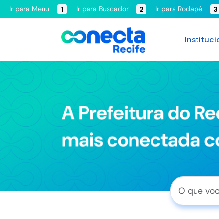
Ir para Menu
Ir para Buscador
Ir para Rodapé
1
2
3
Instituci