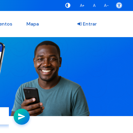
A+
A
A-
entos
Mapa
Entrar