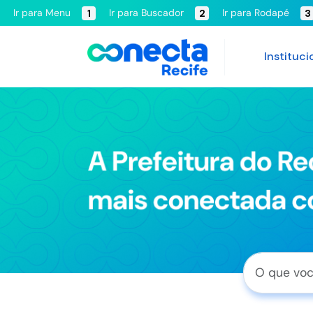
Ir para Menu
Ir para Buscador
Ir para Rodapé
1
2
3
Instituci