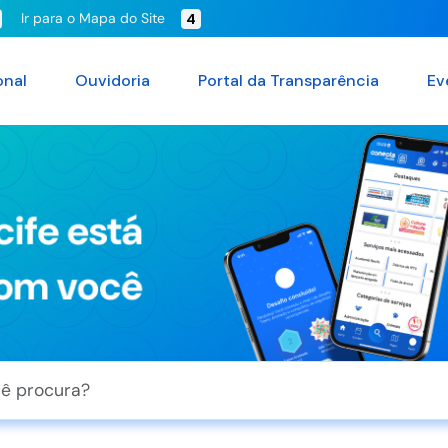
Ir para o Mapa do Site
4
onal
Ouvidoria
Portal da Transparência
Ev