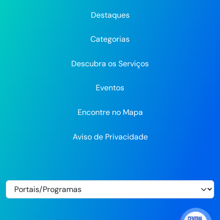
do
do
do
Recife
Recife
Re
Destaques
Recife
Recife
Recife
no
no
Categorias
Flickr
Descubra os Serviços
Eventos
Encontre no Mapa
Aviso de Privacidade