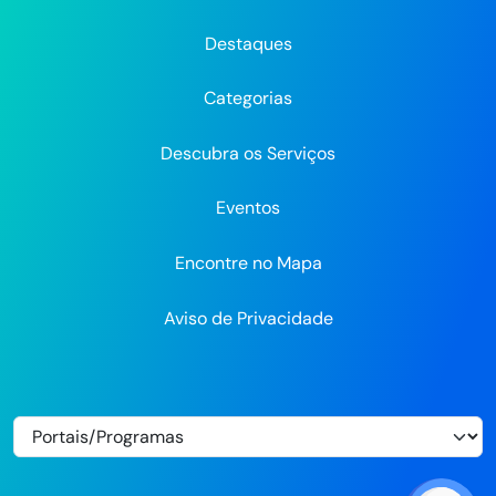
Prefeitura
Prefeitura
Prefeitura
do
do
do
do
do
do
Recife
Recife
Re
Destaques
Recife
Recife
Recife
no
no
Categorias
Flickr
Descubra os Serviços
Eventos
Encontre no Mapa
Aviso de Privacidade