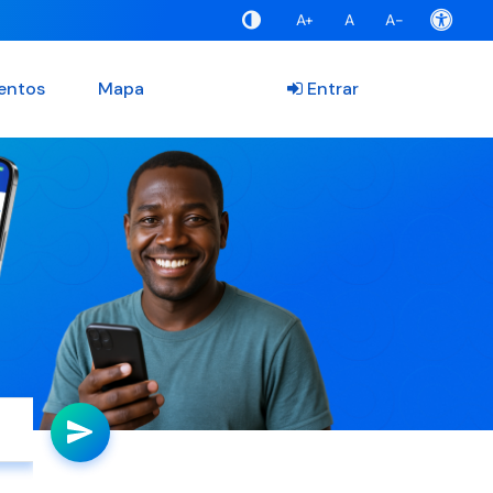
A+
A
A-
entos
Mapa
Entrar