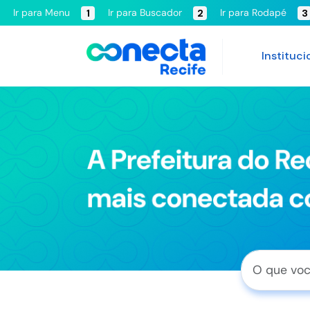
Ir para Menu
Ir para Buscador
Ir para Rodapé
1
2
3
Instituci