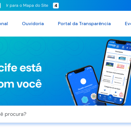
Ir para o Mapa do Site
4
onal
Ouvidoria
Portal da Transparência
Ev