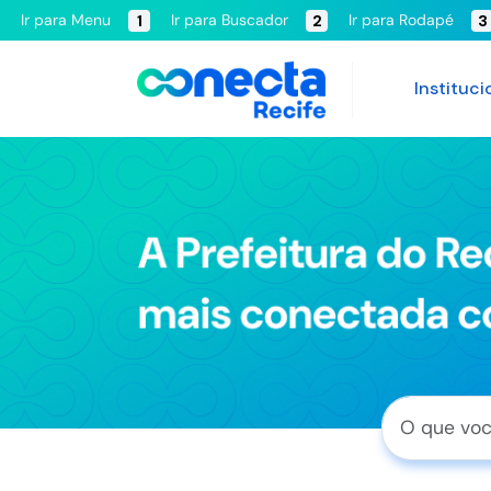
Ir para Menu
Ir para Buscador
Ir para Rodapé
1
2
3
Instituci