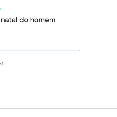
m
-natal do homem
bê