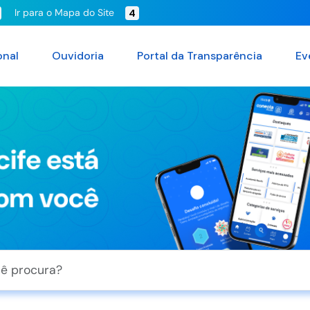
Ir para o Mapa do Site
4
onal
Ouvidoria
Portal da Transparência
Ev