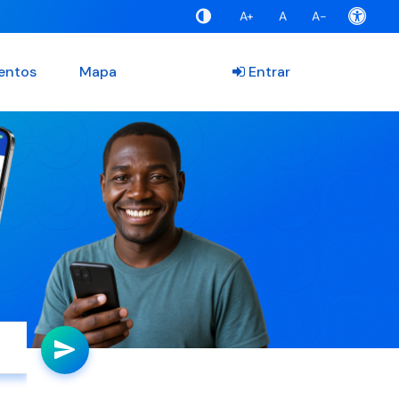
A+
A
A-
entos
Mapa
Entrar